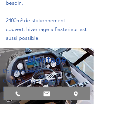
besoin.
2400m² de stationnement
couvert, hivernage a l'exterieur est
aussi possible.
Montage
De vos accessoires
Chez nous vous pouvez acheter
beaucoup des accessoires. Beaucoup
des choses vous pouvez installer
vous même, mais on offre aussi de le
faire pour vous. Sûrement très
intéressant pour les produit plus
technique.