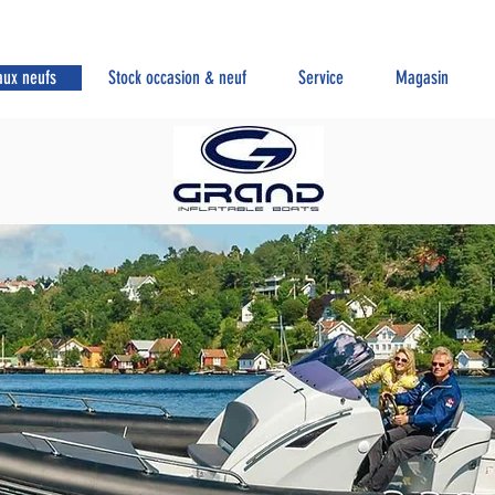
aux neufs
Stock occasion & neuf
Service
Magasin