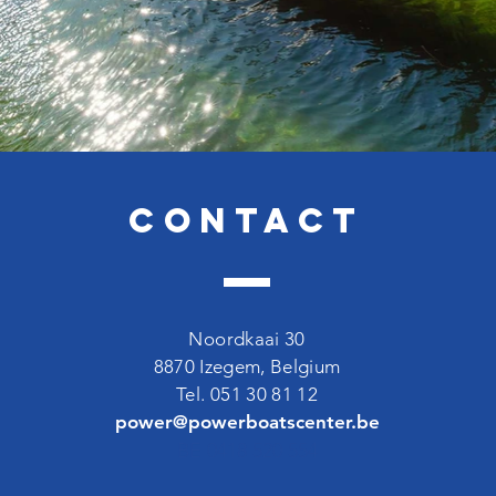
Contact
Noordkaai 30
8870 Izegem, Belgium
Tel. 051 30 81 12
power@powerboatscenter.be
BE 0418 520 554