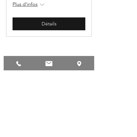
Plus d'infos
Détails
conditions de privacy
Succes !
©2018 by Powerboatscenter.
Conditions de privacy
Terms and conditions
Sitemap