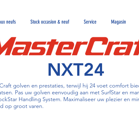
aux neufs
Stock occasion & neuf
Service
Magasin
NXT24
ft golven en prestaties, terwijl hij 24 voet comfort bi
laatsen. Pas uw golven eenvoudig aan met SurfStar en m
ockStar Handling System. Maximaliseer uw plezier en mi
d op groot varen.