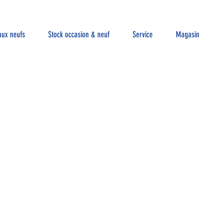
aux neufs
Stock occasion & neuf
Service
Magasin