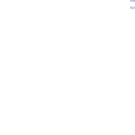
In
to