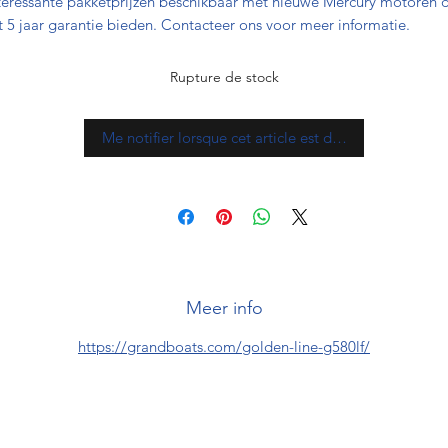
teressante pakketprijzen beschikbaar met nieuwe Mercury motoren 
t 5 jaar garantie bieden. Contacteer ons voor meer informatie.
Rupture de stock
Me notifier lorsque cet article est disponible
Meer info
https://grandboats.com/golden-line-g580lf/