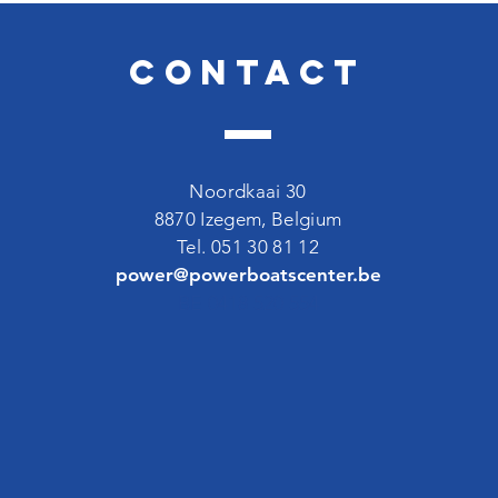
Contact
Noordkaai 30
8870 Izegem, Belgium
Tel. 051 30 81 12
power@powerboatscenter.be
BE 0418 520 554