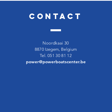
Contact
Noordkaai 30
8870 Izegem, Belgium
Tel. 051 30 81 12
power@powerboatscenter.be
BE 0418 520 554