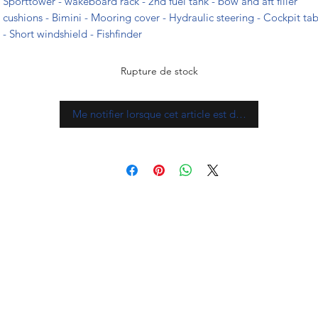
Sporttower - wakeboard rack - 2nd fuel tank - bow and aft filler
cushions - Bimini - Mooring cover - Hydraulic steering - Cockpit tab
- Short windshield - Fishfinder
Rupture de stock
Me notifier lorsque cet article est disponible