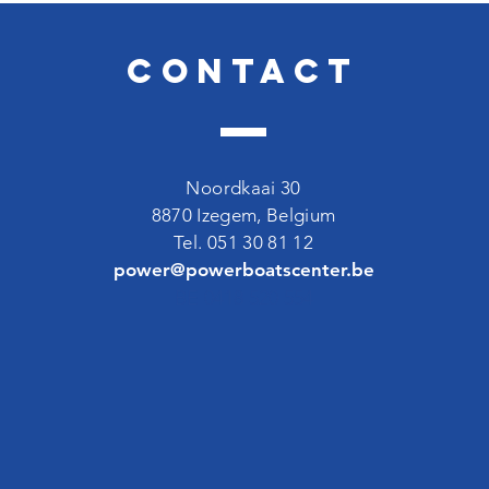
Contact
Noordkaai 30
8870 Izegem, Belgium
Tel. 051 30 81 12
power@powerboatscenter.be
BE 0418 520 554