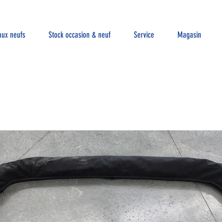
aux neufs
Stock occasion & neuf
Service
Magasin