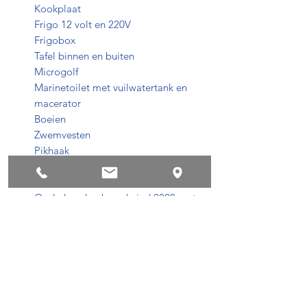
Kookplaat
Frigo 12 volt en 220V
Frigobox
Tafel binnen en buiten
Microgolf
Marinetoilet met vuilwatertank en
macerator
Boeien
Zwemvesten
Pikhaak
Dieptemeter
Flip up zetel
Onderhoud gebeurd eind 2020 met
vervanging rubber balgen
conditions de privacy