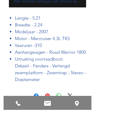
Me notifier lorsque cet article est disponible
Lengte - 5.21
Breedte - 2.24
Modeljaar - 2007
Motor - Mercruiser 4.3L TKS
Vaaruren -310
Aanhangwagen - Road Warrior 1800
Uitrusting voorraadboot:
Dekzeil - Fenders - Verlengd
zwemplatform - Zwemtrap - Stereo -
Dieptemeter
conditions de privacy