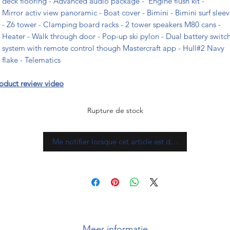
deck flooring - Advanced audio package - Engine flush kit -
Mirror activ view panoramic - Boat cover - Bimini - Bimini surf slee
- Z6 tower - Clamping board racks - 2 tower speakers M80 cans -
Heater - Walk through door - Pop-up ski pylon - Dual battery switc
system with remote control though Mastercraft app - Hull#2 Navy
flake - Telematics
oduct review video
Rupture de stock
Me notifier lorsque cet article est disponible
Meer informatie