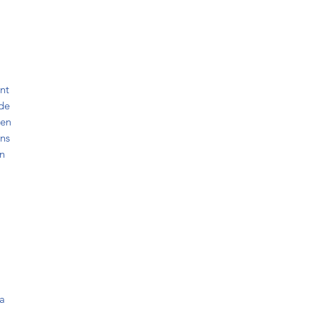
nt
 de
een
ans
en
ea