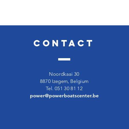
Contact
Noordkaai 30
8870 Izegem, Belgium
Tel. 051 30 81 12
power@powerboatscenter.be
BE 0418 520 554