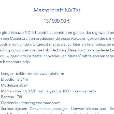
Mastercraft NXT21
Prix
137 000,00 €
 gloednieuwe NXT21 biedt het comfort en gemak dat u gewend be
n een MasterCraft en produceert de beste wakes en golven die u in
dustrie kunt vinden. Uitgerust met zowel SurfStar als telematica, en 
achtig ontworpen nieuwe hybride boeg. Deze boot is de perfecte k
or uw gezin om de beste innovaties van MasterCraft te ervaren teg
n betaalbare prijs.
Lengte - 6.43m zonder zwemplatform
Breedte - 2.54m
Modeljaar 2024
Motor - Ilmor 6.0 MPI with 7 year or 1000 hours warranty
Benzine 178L
Optionele uitrusting voorraadboot:
Surfstar stystem -Convenience package - Convertible rear seat - S