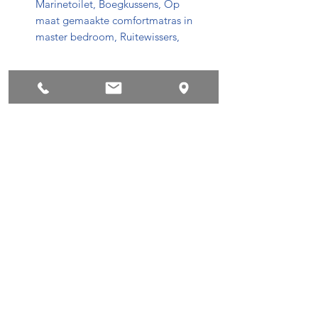
Marinetoilet, Boegkussens, Op
maat gemaakte comfortmatras in
master bedroom, Ruitewissers,
Meer informatie
https://www.quicksilver-
boats.com/dealers/powerboatcenter-
n-v/home/product-range/activ-755-
weekend/
conditions de privacy
Succes !
©2018 by Powerboatscenter.
Conditions de privacy