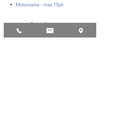
Motorisatie - max 15pk
Prijsinformatie
De aangegeven prijs is inclusief btw
met standaard uitrusting.
conditions de privacy
Succes !
©2018 by Powerboatscenter.
Conditions de privacy
Terms and conditions