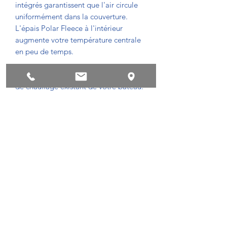
intégrés garantissent que l'air circule
uniformément dans la couverture.
L'épais Polar Fleece à l'intérieur
augmente votre température centrale
en peu de temps.
*Fonctionne uniquement avec le tuyau
de chauffage existant de votre bateau.
conditions de privacy
Succes !
©2018 by Powerboatscenter.