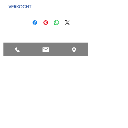
VERKOCHT
conditions de privacy
Succes !
©2018 by Powerboatscenter.
Conditions de privacy
Terms and conditions
Sitemap
BE
0418 520 554